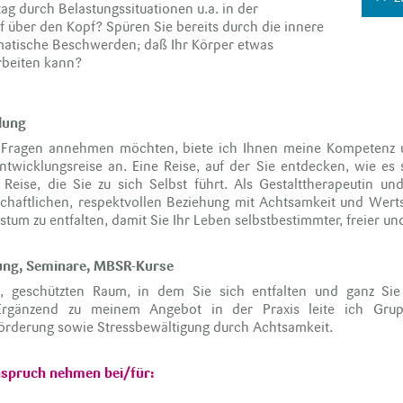
ag durch Belastungssituationen u.a. in der
f über den Kopf? Spüren Sie bereits durch die innere
atische Beschwerden; daß Ihr Körper etwas
arbeiten kann?
lung
ragen annehmen möchten, biete ich Ihnen meine Kompetenz un
Entwicklungsreise an. Eine Reise, auf der Sie entdecken, wie es 
Reise, die Sie zu sich Selbst führt. Als Gestalttherapeutin un
schaftlichen, respektvollen Beziehung mit Achtsamkeit und Wert
tum zu entfalten, damit Sie Ihr Leben selbstbestimmter, freier u
atung, Seminare, MBSR-Kurse
, geschützten Raum, in dem Sie sich entfalten und ganz Sie S
Ergänzend zu meinem Angebot in der Praxis leite ich Gru
förderung sowie Stressbewältigung durch Achtsamkeit.
nspruch nehmen bei/für: