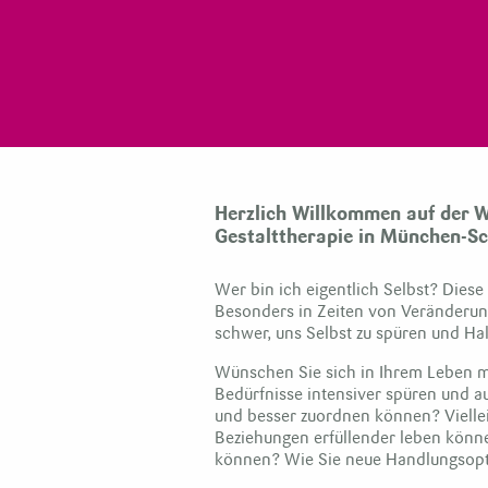
Herzlich Willkommen auf der W
Gestalttherapie in München-S
Wer bin ich eigentlich Selbst? Diese
Besonders in Zeiten von Veränderun
schwer, uns Selbst zu spüren und Halt
Wünschen Sie sich in Ihrem Leben m
Bedürfnisse intensiver spüren und
und besser zuordnen können? Viellei
Beziehungen erfüllender leben könn
können? Wie Sie neue Handlungsopt