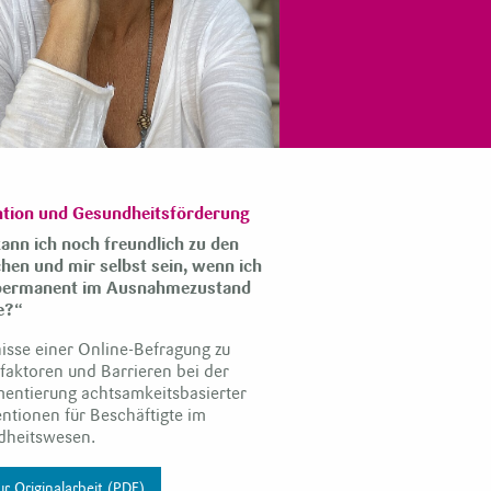
ntion und Gesundheitsförderung
ann ich noch freundlich zu den
en und mir selbst sein, wenn ich
permanent im Ausnahmezustand
e?“
isse einer Online-Befragung zu
faktoren und Barrieren bei der
entierung achtsamkeitsbasierter
entionen für Beschäftigte im
dheitswesen.
r Originalarbeit (PDF)