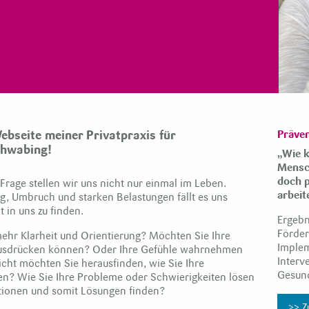
ebseite meiner Privatpraxis für
Präve
chwabing!
„Wie k
Mensch
doch 
 Frage stellen wir uns nicht nur einmal im Leben.
arbeit
g, Umbruch und starken Belastungen fällt es uns
 in uns zu finden.
Ergebn
Förder
ehr Klarheit und Orientierung? Möchten Sie Ihre
Implem
 ausdrücken können? Oder Ihre Gefühle wahrnehmen
Interv
cht möchten Sie herausfinden, wie Sie Ihre
Gesun
en? Wie Sie Ihre Probleme oder Schwierigkeiten lösen
ionen und somit Lösungen finden?
>> Zu