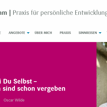
mm |
Praxis für persönliche Entwicklun
E
ANGEBOTE
ÜBER MICH
PRAXIS
SINNREISEN
i Du Selbst –
n sind schon vergeben
Oscar Wilde