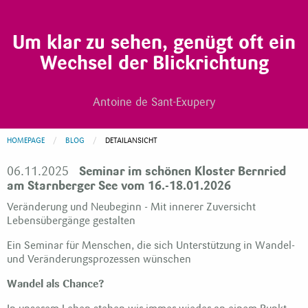
Um klar zu sehen, genügt oft ein
Wechsel der Blickrichtung
Antoine de Sant-Exupery
HOMEPAGE
BLOG
CURRENT:
DETAILANSICHT
06.11.2025
Seminar im schönen Kloster Bernried
am Starnberger See vom 16.-18.01.2026
Veränderung und Neubeginn - Mit innerer Zuversicht
Lebensübergänge gestalten
Ein Seminar für Menschen, die sich Unterstützung in Wandel-
und Veränderungsprozessen wünschen
Wandel als Chance?